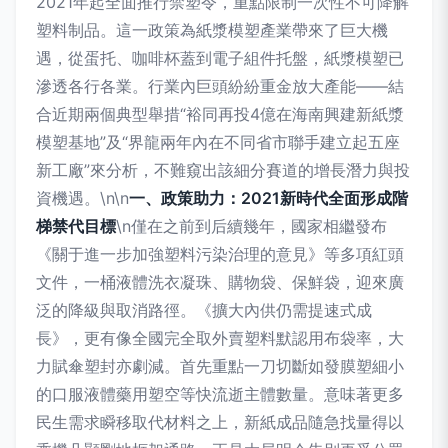
2021年起全面推行禁塑令，重點限制一次性不可降解
塑料制品。這一政策為紙漿模塑產業帶來了巨大機
遇，從蛋托、咖啡杯蓋到電子組件托盤，紙漿模塑已
滲透各行各業。行業內巨頭紛紛重金放大產能——結
合近期兩個典型舉措“裕同再投4億在海南興建新紙漿
模塑基地”及“界龍兩年內在不同省市聯手建立起五座
新工廠”來分析，不難窺出該細分賽道的增長潛力與投
資機遇。\n\n
一、政策助力：2021新時代全面形成階
梯禁代目標
\n僅在之前到后續幾年，國家相繼發布
《關于進一步加強塑料污染治理的意見》等多項紅頭
文件，一桶液體洗衣凝珠、購物袋、保鮮袋，迎來廣
泛的降級與取消路徑。《擴大內供仍需提速式成
長》，更有像全國完全取外賣塑料默認用布袋率，大
力賦傘塑封亦劇減。首先重點一刀切斷如發膜塑細小
的口服液體藥用塑空等快流逝主體數量。意味著更多
民生需求瞬移取代材料之上，新紙成品隨急找量得以