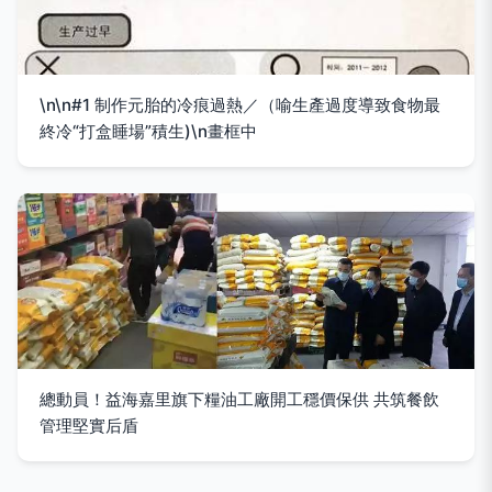
\n\n#1 制作元胎的冷痕過熱／（喻生產過度導致食物最
終冷“打盒睡場”積生)\n畫框中
總動員！益海嘉里旗下糧油工廠開工穩價保供 共筑餐飲
管理堅實后盾